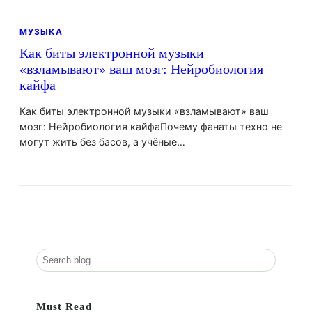
МУЗЫКА
Как биты электронной музыки
«взламывают» ваш мозг: Нейробиология
кайфа
Как биты электронной музыки «взламывают» ваш
мозг: Нейробиология кайфаПочему фанаты техно не
могут жить без басов, а учёные…
П
о
и
с
Must Read