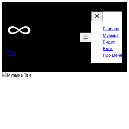
Перейти
к
содержимому
Главная
Музыка
Видео
Блог
Тви
Про меня