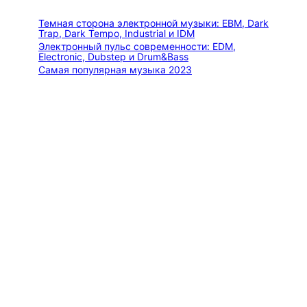
к
Темная сторона электронной музыки: EBM, Dark
Trap, Dark Tempo, Industrial и IDM
Электронный пульс современности: EDM,
Electronic, Dubstep и Drum&Bass
Самая популярная музыка 2023
TWISTERiON: Мастер звуковых ландшафтов —
от эпических симфоний до космического
синтвейва
Как биты электронной музыки «взламывают»
ваш мозг: Нейробиология кайфа
Categories
МУЗЫКА
Тви