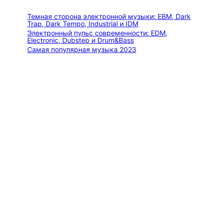
к
Темная сторона электронной музыки: EBM, Dark
Trap, Dark Tempo, Industrial и IDM
Электронный пульс современности: EDM,
Electronic, Dubstep и Drum&Bass
Самая популярная музыка 2023
TWISTERiON: Мастер звуковых ландшафтов —
от эпических симфоний до космического
синтвейва
Как биты электронной музыки «взламывают»
ваш мозг: Нейробиология кайфа
Categories
МУЗЫКА
Тви