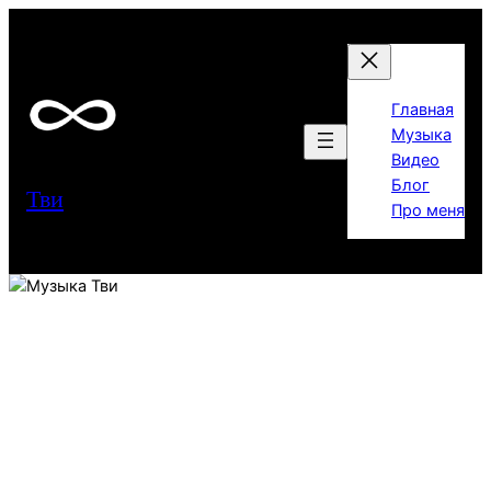
Перейти
к
содержимому
Главная
Музыка
Видео
Блог
Тви
Про меня