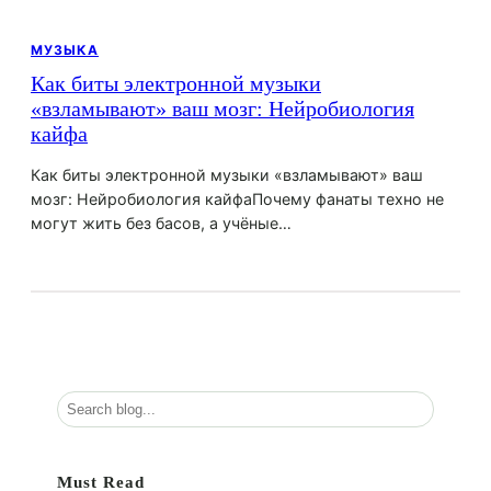
МУЗЫКА
Как биты электронной музыки
«взламывают» ваш мозг: Нейробиология
кайфа
Как биты электронной музыки «взламывают» ваш
мозг: Нейробиология кайфаПочему фанаты техно не
могут жить без басов, а учёные…
П
о
и
с
Must Read