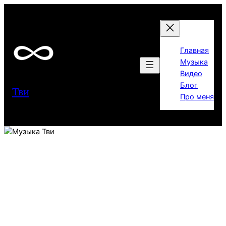
Перейти
к
содержимому
Главная
Музыка
Видео
Блог
Тви
Про меня