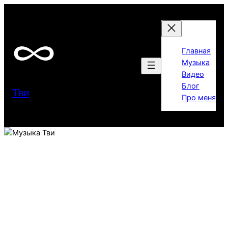
Перейти
к
содержимому
Главная
Музыка
Видео
Блог
Тви
Про меня